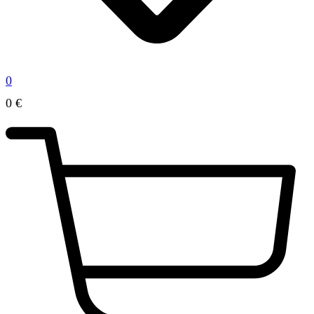
0
0
€
0