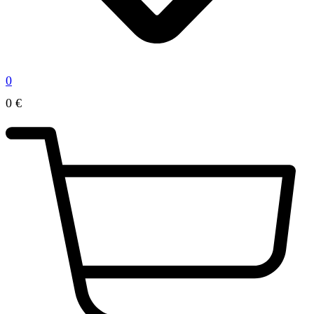
0
0
€
0